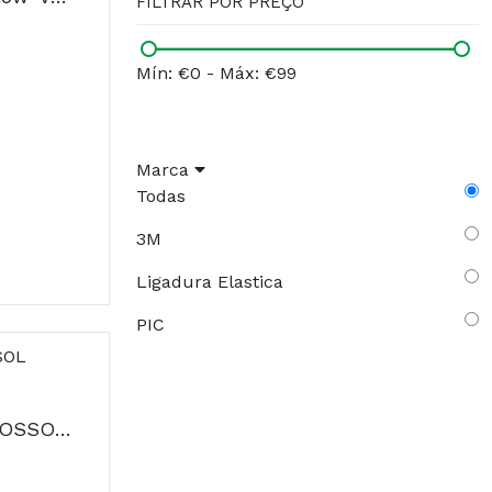
FILTRAR POR PREÇO
Mín: €0
-
Máx: €99
Marca
Todas
3M
Ligadura Elastica
PIC
PIC AIR PROJET AEROSSOL ULTRASSONICO