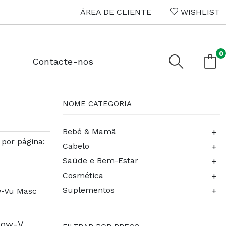
ÁREA DE CLIENTE
WISHLIST
0
Contacte-nos
NOME CATEGORIA
+
Bebé & Mamã
 por página:
+
Cabelo
+
Saúde e Bem-Estar
+
Cosmética
+
Suplementos
Aerochamber Plus Flow-Vu Masc Med 3 108502