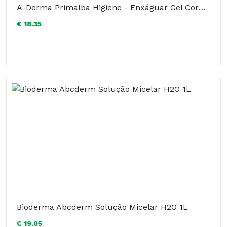
A-Derma Primalba Higiene - Enxáguar Gel Corpo/Cabelo 500ml
€ 18.35
Bioderma Abcderm Solução Micelar H2O 1L
€ 19.05