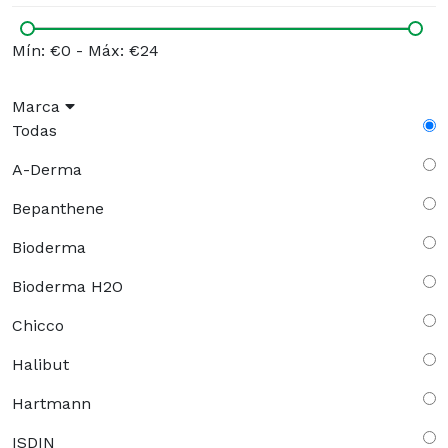
Mín: €0
-
Máx: €24
Marca
Todas
A-Derma
Bepanthene
Bioderma
Bioderma H2O
Chicco
Halibut
Hartmann
ISDIN