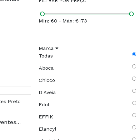
FILTRAR POR PREÇO
Mín: €0
-
Máx: €173
Marca
Todas
Aboca
Chicco
D Aveia
Edol
EFFIK
Chicco Discos Absorventes Preto x60 Unidades
Elancyl