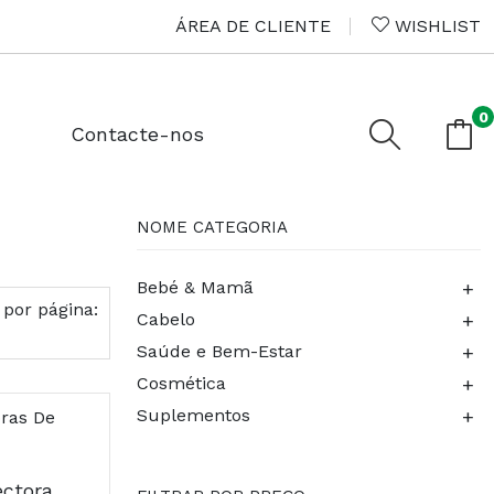
ÁREA DE CLIENTE
WISHLIST
0
Contacte-nos
NOME CATEGORIA
+
Bebé & Mamã
 por página:
+
Cabelo
+
Saúde e Bem-Estar
+
Cosmética
+
Suplementos
Chicco Conchas Colectoras De Leite, 2 Pecas