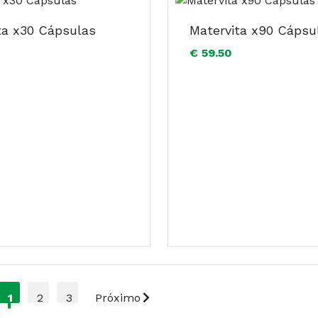
ta x30 Cápsulas
Matervita x90 Cápsu
€ 59.50
1
2
3
Próximo