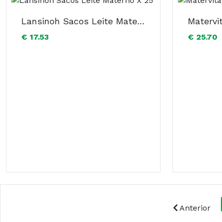
Lansinoh Sacos Leite Materno X 25
Matervi
€ 17.53
€ 25.70
Anterior