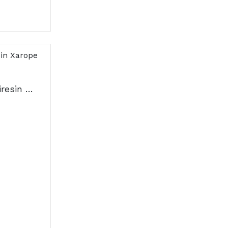
Grintuss Pediatri Poliresin Xarope 180g