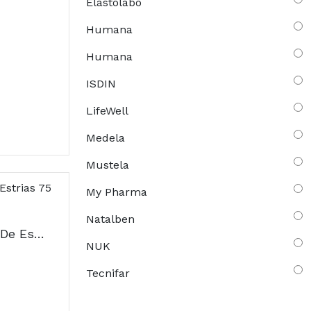
Elastolabo
Humana
Humana
ISDIN
LifeWell
Medela
Mustela
My Pharma
Natalben
Elancyl Gel Corretor De Estrias 75 ml
NUK
Tecnifar