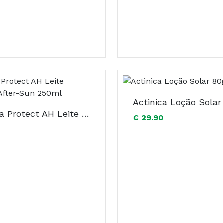
Actinica Loção Solar
A-Derma Protect AH Leite Reparador After-Sun 250ml
€ 29.90