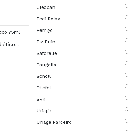
Oleoban
Pedi Relax
Perrigo
Piz Buin
Akildia Creme Pé Diabético 75ml
Saforelle
Saugella
Scholl
Stiefel
SVR
Uriage
Uriage Parceiro