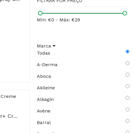
FILTRAR POR PREÇO
Mín: €0
-
Máx: €29
Marca
Todas
A-Derma
Aboca
Akileine
Alkagin
Avène
A-Derma Dermalibour+ Creme Reparador 50ml
Barral