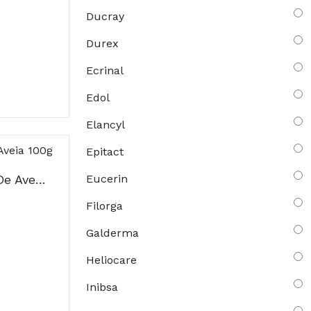
Ducray
Durex
Ecrinal
Edol
Elancyl
Epitact
A-Derma Pain Leite De Aveia 100g
Eucerin
Filorga
Galderma
Heliocare
Inibsa