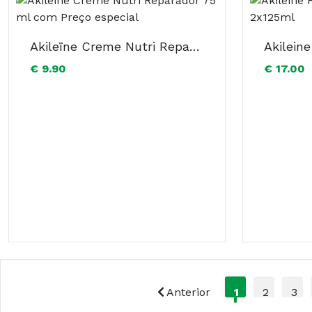
Akileïne Creme Nutri Reparador 75 ml com Preço especial
€ 9.90
€ 17.00
Anterior
1
2
3