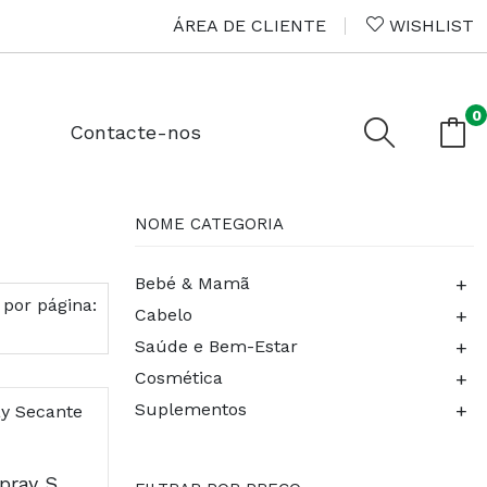
ÁREA DE CLIENTE
WISHLIST
0
Contacte-nos
NOME CATEGORIA
+
Bebé & Mamã
 por página:
+
Cabelo
+
Saúde e Bem-Estar
+
Cosmética
+
Suplementos
A-Derma Cytelium Spray Secante 100ml