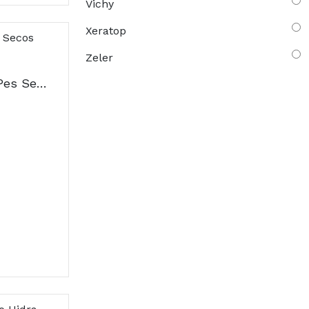
Vichy
Xeratop
Zeler
Akileine Cr Regener Pes Secos 75ml