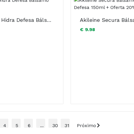
Akileine Hidra Defesa Bálsamo 2x125ml
€ 9.98
4
5
6
...
30
31
Próximo