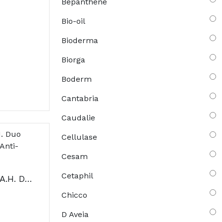
Bepanthene
Bio-oil
Bioderma
Biorga
Boderm
Cantabria
Caudalie
Cellulase
Cesam
Cetaphil
A-Derma Epitheliale A.H. Duo Creme Ultra Reparador E Anti-Marcas 100ml
Chicco
D Aveia