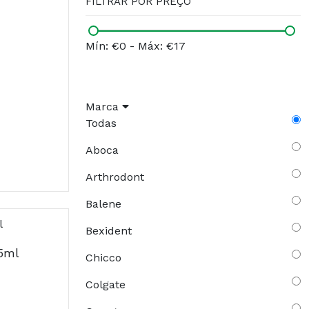
FILTRAR POR PREÇO
Mín: €0
-
Máx: €17
Marca
Todas
Aboca
Arthrodont
Balene
Bexident
15ml
Chicco
Colgate