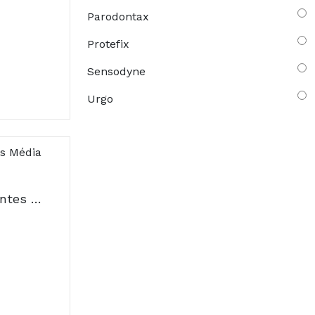
Parodontax
Protefix
Sensodyne
Urgo
Balene Escova De Dentes Média Azul