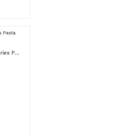
Isdin Bexident Anticáries Pasta Dentífrica 125ml