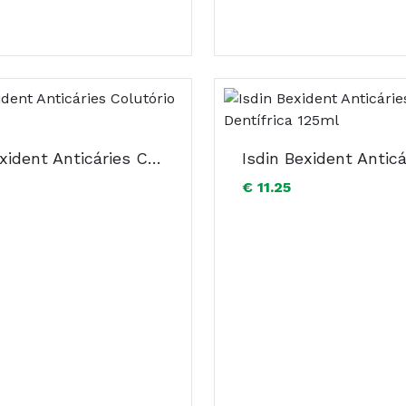
Isdin Bexident Anticáries Colutório 500ml
€ 11.25