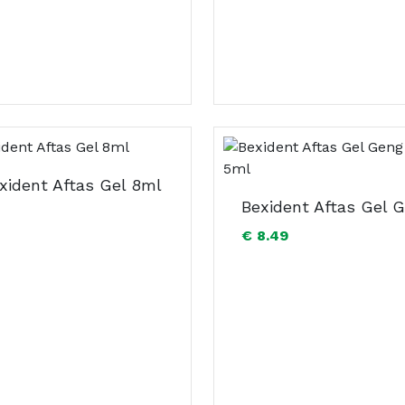
exident Aftas Gel 8ml
€ 8.49