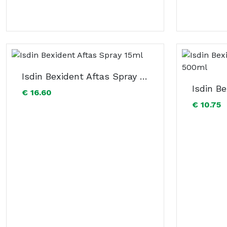
Isdin Bexident Aftas Spray 15ml
€ 16.60
€ 10.75