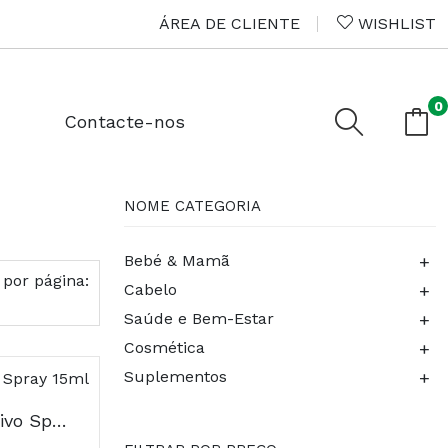
ÁREA DE CLIENTE
WISHLIST
0
Contacte-nos
NOME CATEGORIA
+
Bebé & Mamã
 por página:
+
Cabelo
+
Saúde e Bem-Estar
+
Cosmética
+
Suplementos
Aloclair Plus Bioadesivo Spray 15ml