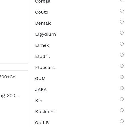
Corega
Couto
Dentaid
Elgydium
Elmex
Eludril
Fluocaril
GUM
JABA
Arthrodont Colut Geng 300+Gel Prot75
Kin
Kukident
Oral-B