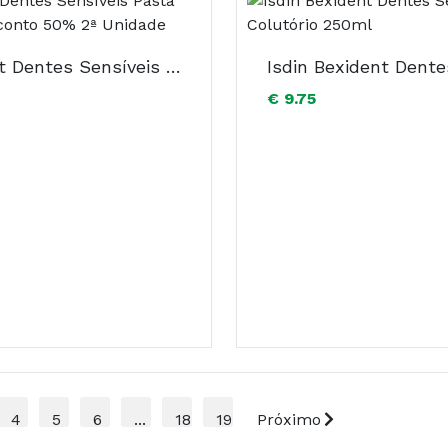
Bexident Dentes Sensíveis Pasta 75Ml + Desconto 50% 2ª Unidade
€ 9.75
4
5
6
...
18
19
Próximo