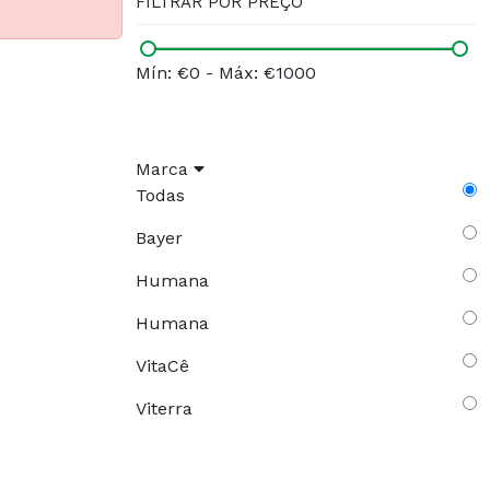
FILTRAR POR PREÇO
Mín: €0
-
Máx: €1000
Marca
Todas
Bayer
Humana
Humana
VitaCê
Viterra