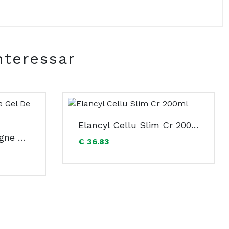
nteressar
Elancyl Cellu Slim Cr 200ml
Caudalie Fleur De Vigne Gel De Banho 200ml
€ 36.83