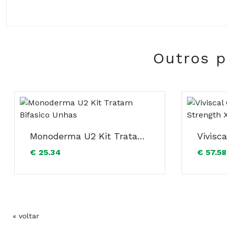
Outros p
Composição:
Monoderma U2 Kit Tratam Bifasico Unhas
€ 25.34
€ 57.58
« voltar