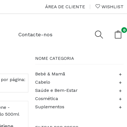
ÁREA DE CLIENTE
WISHLIST
0
Contacte-nos
NOME CATEGORIA
+
Bebé & Mamã
 por página:
+
Cabelo
+
Saúde e Bem-Estar
+
Cosmética
+
Suplementos
A-Derma Primalba Higiene - Enxáguar Gel Corpo/Cabelo 500ml