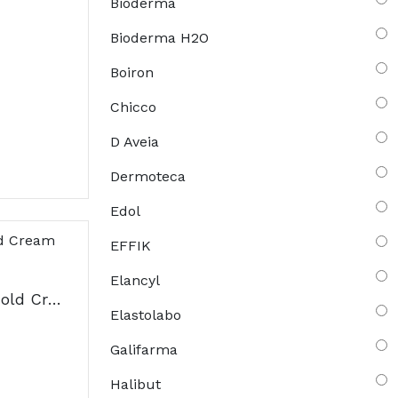
Bioderma
Bioderma H2O
Boiron
Chicco
D Aveia
Dermoteca
Edol
EFFIK
Elancyl
Bioderma Abcderm Cold Cream Creme Lavante 1L
Elastolabo
Galifarma
Halibut