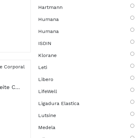
Hartmann
Humana
Humana
ISDIN
Klorane
Leti
Libero
Bioderma Abcderm Leite Corporal Hidratante 200ml
LifeWell
Ligadura Elastica
Lutsine
Medela