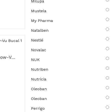
Milupa
Mustela
My Pharma
Natalben
Nestlé
Novalac
Aerochamber Plus Flow-Vu Bucal 1 108501
NUK
Nutriben
Nutricia
Oleoban
Oleoban
Perrigo