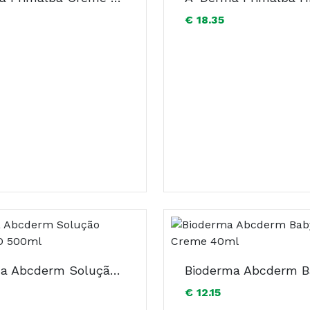
€ 18.35
Bioderma Abcderm Solução Micelar H2O 500ml
€ 12.15