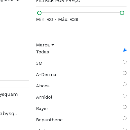
FILTRAR POR PREÇO
Mín: €0
-
Máx: €39
Marca
Todas
3M
A-Derma
Aboca
Arnidol
Bayer
Bioderma Abcderm Babysquam Creme 40ml
Bepanthene