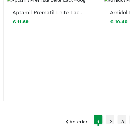
Aptamil Prematil Leite Lact 400g
Arnidol
€ 11.69
€ 10.40
Anterior
1
2
3