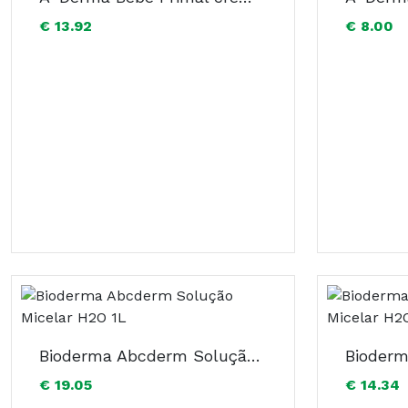
€ 13.92
€ 8.00
Bioderma Abcderm Solução Micelar H2O 1L
€ 19.05
€ 14.34