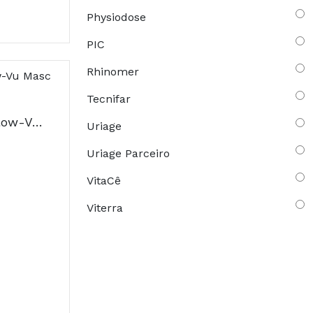
Physiodose
PIC
Rhinomer
Tecnifar
Aerochamber Plus Flow-Vu Masc Peq 2 108507
Uriage
Uriage Parceiro
VitaCê
Viterra