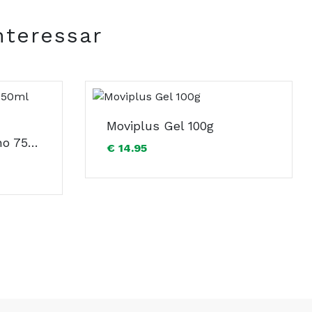
nteressar
Moviplus Gel 100g
Atopic Pele Gel Banho 750ml Dermoteca
€ 14.95