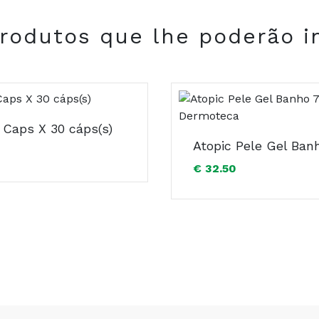
rodutos que lhe poderão i
COMPRAR
 Caps X 30 cáps(s)
€ 32.50