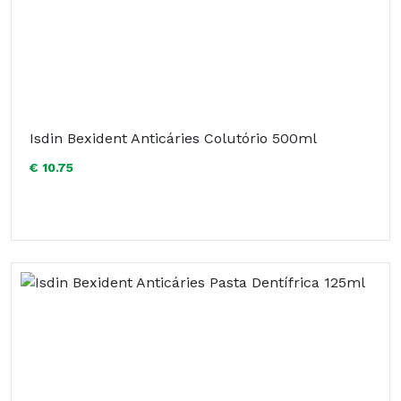
Isdin Bexident Anticáries Colutório 500ml
€ 10.75