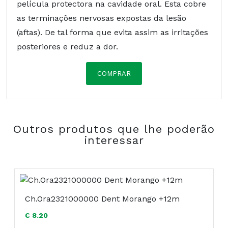
película protectora na cavidade oral. Esta cobre
as terminações nervosas expostas da lesão
(aftas). De tal forma que evita assim as irritações
posteriores e reduz a dor.
COMPRAR
Água, polivinilpirrolidona (PVP), maltodextrina,
propilenoglicol, PEG-40 óleo de castor
hidrogenado, goma xantana, sorbato de potássio,
Outros produtos que lhe poderão
benzoato de sódio, hialuronato de sódio, aroma,
interessar
cloreto de benzalcónio, EDTA dissódico, sacarina
sódica, glicirrizato dipotássico, aloé barbadensis.
Composição:
Ch.Ora2321000000 Dent Morango +12m
€ 8.20