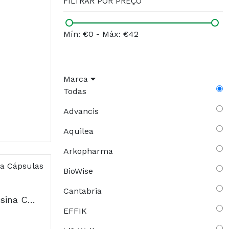
FILTRAR POR PREÇO
Mín: €0
-
Máx: €42
Marca
Todas
Advancis
Aquilea
Arkopharma
BioWise
Cantabria
Arkocápsulas Uva Ursina Cápsulas x48
EFFIK