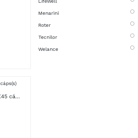
LifeWell
Menarini
Roter
Tecnilor
Welance
Baciginal Oral Caps X45 cáps(s)