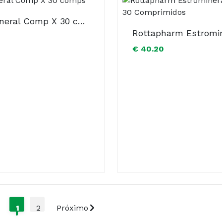
Estromineral Comp X 30 comps
€ 40.20
1
2
Próximo