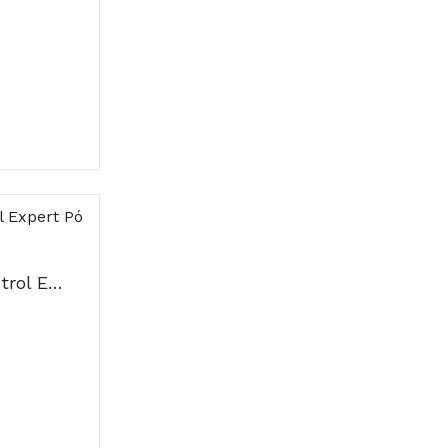
Arkopharma Cis-Control Expert Pó Saquetas x14