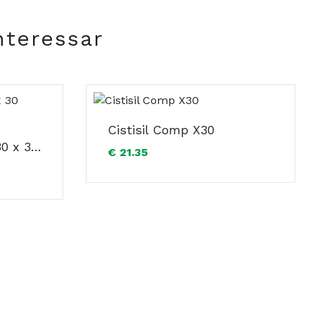
nteressar
Cistisil Comp X30
Serenoa C Comp X 30 x 30 comps
€ 21.35