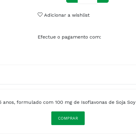
Adicionar a wishlist
Efectue o pagamento com:
5 anos, formulado com 100 mg de Isoflavonas de Soja Soy
COMPRAR
rium S-EF (Bifidobacterium animalis); Cápsula: Gelatina; C