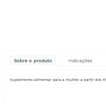
Sobre o produto
Indicações
Suplemento alimentar para a mulher a partir dos 4
Extrato de Glycine max, Soja (Sementes); Bifidobacte