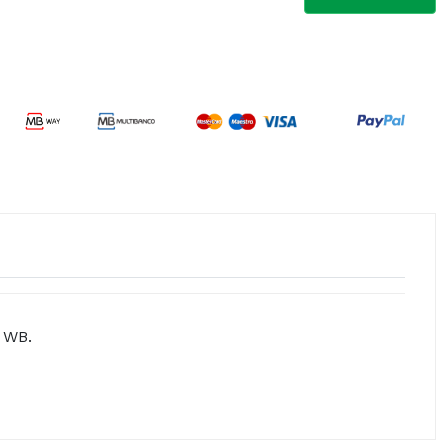
 WB.
orante: Dióxido de titânio (E171).