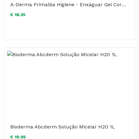
A-Derma Primalba Higiene - Enxáguar Gel Corpo/Cabelo 500ml
€ 18.35
Bioderma Abcderm Solução Micelar H2O 1L
€ 19.05