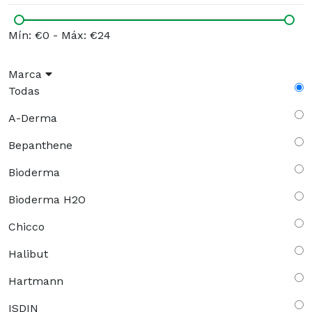
Mín: €0
-
Máx: €24
Marca
Todas
A-Derma
Bepanthene
Bioderma
Bioderma H2O
Chicco
Halibut
Hartmann
ISDIN