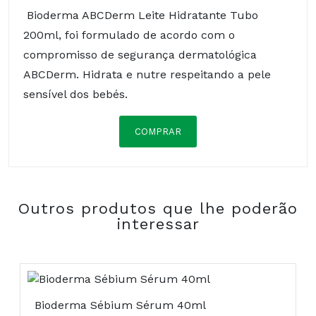
Bioderma ABCDerm Leite Hidratante Tubo
200ml, foi formulado de acordo com o
compromisso de segurança dermatológica
ABCDerm. Hidrata e nutre respeitando a pele
sensível dos bebés.
COMPRAR
AQUA/WATER/EAU
PARAFFINUM LIQUIDUM/MINERAL OIL/ HUILE
MINERALE
Outros produtos que lhe poderão
GLYCERIN
interessar
CETEARYL ISONONANOATE
GLYCERYL STEARATE
PEG-100 STEARATE
MYRETH-3 MYRISTATE
CAPRYLOYL GLYCINE
Bioderma Sébium Sérum 40ml
STEARETH-21