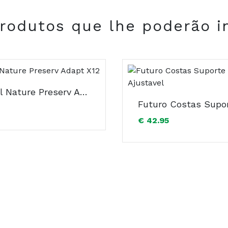
rodutos que lhe poderão i
COMPRAR
Control Nature Preserv Adapt X12
€ 42.95