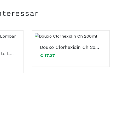
nteressar
Douxo Clorhexidin Ch 200ml
Futuro Costas Suporte Lombar Ajustavel
€ 17.27