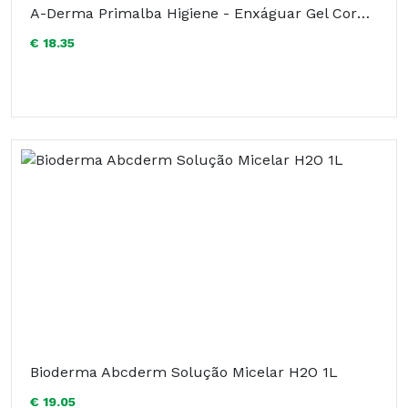
A-Derma Primalba Higiene - Enxáguar Gel Corpo/Cabelo 500ml
€ 18.35
Bioderma Abcderm Solução Micelar H2O 1L
€ 19.05