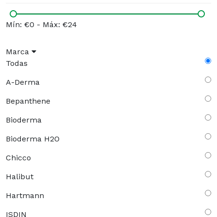
Mín: €0
-
Máx: €24
Marca
Todas
A-Derma
Bepanthene
Bioderma
Bioderma H2O
Chicco
Halibut
Hartmann
ISDIN