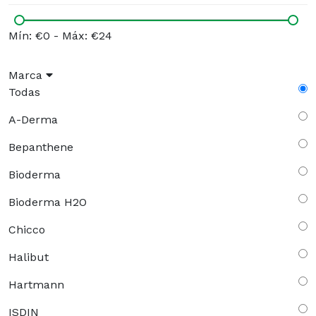
Mín: €0
-
Máx: €24
Marca
Todas
A-Derma
Bepanthene
Bioderma
Bioderma H2O
Chicco
Halibut
Hartmann
ISDIN