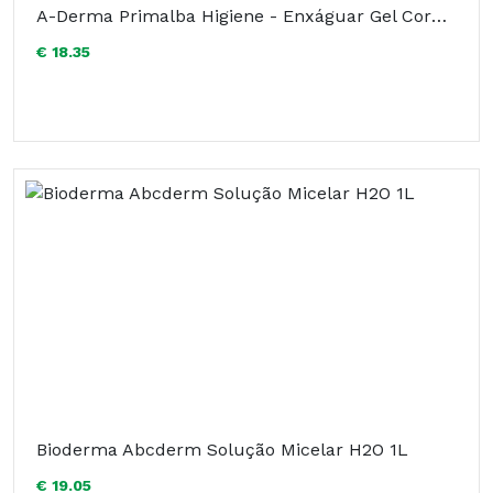
A-Derma Primalba Higiene - Enxáguar Gel Corpo/Cabelo 500ml
€ 18.35
Bioderma Abcderm Solução Micelar H2O 1L
€ 19.05