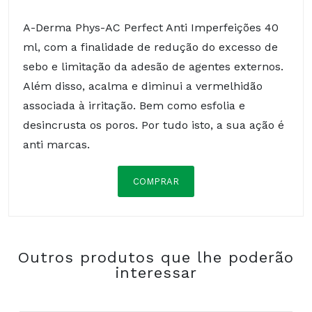
A-Derma Phys-AC Perfect Anti Imperfeições 40
ml, com a finalidade de redução do excesso de
sebo e limitação da adesão de agentes externos.
Além disso, acalma e diminui a vermelhidão
associada à irritação. Bem como esfolia e
desincrusta os poros. Por tudo isto, a sua ação é
anti marcas.
COMPRAR
WATER; PROPYLENE GLYCOL
DICAPRYLATE/DICAPRATE; GLYCOLIC ACID;
PROPYLENE GLYCOL; SODIUM HYDROXIDE;
Outros produtos que lhe poderão
GLYCERIN; HYDROXYETHYL ACRYLATE/SODIUM
interessar
ACRYLOYLDIMETHYL TAURATE COPOLYMER;
LACTIC ACID; SODIUM CHLORIDE; ALUMINUM