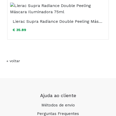
STARCH OCTENYLSUCCINATE; POLYMETHYL
METHACRYLATE; ALANYL GLUTAMINE; AVENA
SATIVA (OAT) LEAF/STEM EXTRACT; DISODIUM
EDTA; FRAGRANCE; GLUTAMIC ACID; GLYCERYL
Lierac Supra Radiance Double Peeling Máscara Iluminadora 75ml
STEARATE; MYRISTYL ALCOHOL; MYRISTYL
€ 35.89
GLUCOSIDE; PEG-100 STEARATE; POLYSORBATE
60; SALICYLIC ACID; SODIUM HYALURONATE;
SORBITAN ISOSTEARATE; XANTHAN GUM; ZINC
GLUCONATE
« voltar
Composição:
Ajuda ao cliente
Métodos de envio
Perguntas Frequentes