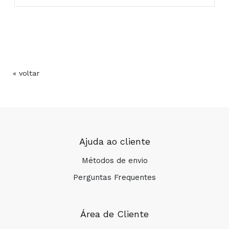
ACETATE. XANTHAN GUM
Aconselha-se o consumidor a verificar
sistematicamente a composição do produto
antes de o comprar.
Ácido hialurónico
« voltar
Hidrata a pele de forma imediata e duradoura.
Óleo de Aveia Rhealba
Protege e reforça a pele frágil exposta ao sol.
Composição:
Ajuda ao cliente
Métodos de envio
Perguntas Frequentes
Área de Cliente