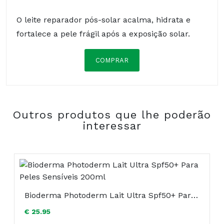
O leite reparador pós-solar acalma, hidrata e
fortalece a pele frágil após a exposição solar.
COMPRAR
WATER (AQUA). GLYCERIN. CAPRYLIC/CAPRIC
TRIGLYCERIDE. ISOPROPYL PALMITATE.
PROPYLENE GLYCOL. C14-22 ALCOHOLS.
Outros produtos que lhe poderão
DIMETHICONE. HYDROXYETHYL
interessar
ACRYLATE/SODIUM ACRYLOYLDIMETHYL
TAURATE COPOLYMER. AVENA SATIVA (OAT)
SPROUT OIL. BENZOIC ACID. C12-20 ALKYL
GLUCOSIDE. C20-22 ALCOHOLS. C20-22 ALKYL
PHOSPHATE. CAPRYLYL GLYCOL. FRAGRANCE
(PARFUM). POLYSORBATE 60. SODIUM
Bioderma Photoderm Lait Ultra Spf50+ Para Peles Sensíveis 200ml
HYALURONATE. SODIUM HYDROXIDE. SORBITAN
€ 25.95
ISOSTEARATE. SQUALANE. TOCOPHERYL