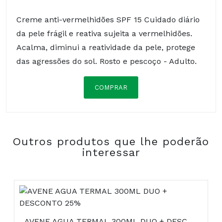
Creme anti-vermelhidões SPF 15 Cuidado diário
da pele frágil e reativa sujeita a vermelhidões.
Acalma, diminui a reatividade da pele, protege
das agressões do sol. Rosto e pescoço - Adulto.
COMPRAR
WATER (AQUA), ETHYLHEXYL
METHOXYCINNAMATE, CYCLOMETHICONE,
ETHYLHEXYL PALMITATE, GLYCERIN,
Outros produtos que lhe poderão
HAMAMELIS VIRGINIANA (WITCH HAZEL) LEAF
interessar
WATER , POTASSIUM CETYL PHOSPHATE, C12-15
ALKYL BENZOATE, METHYLENE BIS-
BENZOTRIAZOLYL
TETRAMETHYLBUTYLPHENOL, BIS-
ETHYLHEXYLOXYPHENOL METHOXYPHENYL
TRIAZINE, GLYCERYL STEARATE, AVENA SATIVA
AVENE AGUA TERMAL 300ML DUO + DESCONTO 25%