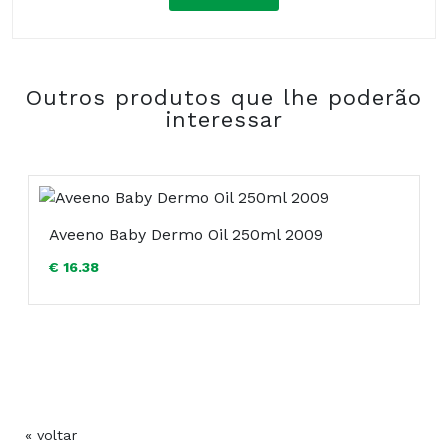
Composição:
Outros produtos que lhe poderão
COMPRAR
interessar
Aveeno Baby Dermo Oil 250ml 2009
€ 16.38
« voltar