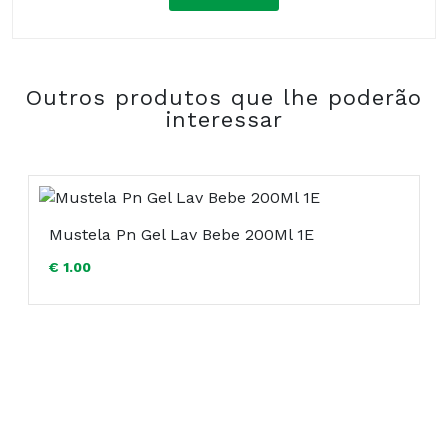
Composição:
Outros produtos que lhe poderão
COMPRAR
interessar
Mustela Pn Gel Lav Bebe 200Ml 1E
€ 1.00