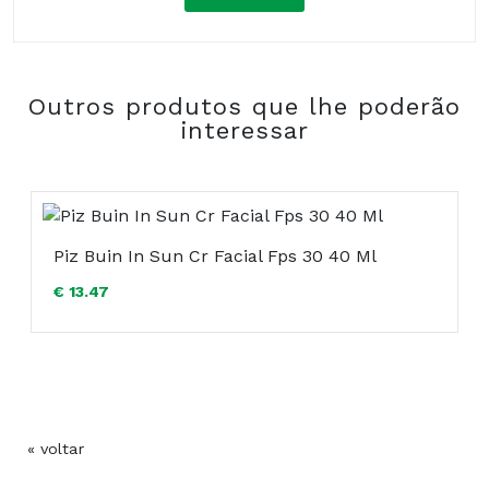
Composição:
Outros produtos que lhe poderão
COMPRAR
interessar
Piz Buin In Sun Cr Facial Fps 30 40 Ml
€ 13.47
« voltar