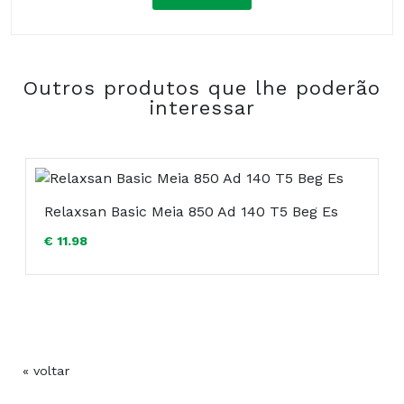
Composição:
Outros produtos que lhe poderão
COMPRAR
interessar
Relaxsan Basic Meia 850 Ad 140 T5 Beg Es
€ 11.98
« voltar