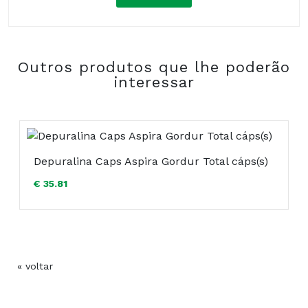
Composição:
Outros produtos que lhe poderão
COMPRAR
interessar
Depuralina Caps Aspira Gordur Total cáps(s)
€ 35.81
« voltar