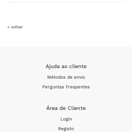
« voltar
Laboratório Edol – Produtos Farmacêuticos, S.A.
Av. 25 de Abril, 6-6A
2795-225 Linda-a-Velha - Portugal
Composição:
Ajuda ao cliente
Métodos de envio
Perguntas Frequentes
Área de Cliente
Login
Registo