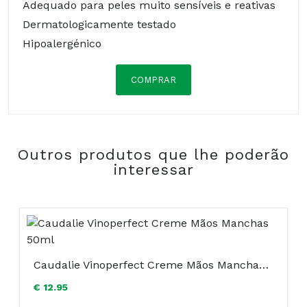
Adequado para peles muito sensíveis e reativas
Dermatologicamente testado
Hipoalergénico
COMPRAR
Ingredientes:
AQUA, PETROLATUM, DECYL OLEATE,
DIMETHICONE, GLYCERIN, POLYGLYCERYL-3
Outros produtos que lhe poderão
METHYLGLUCOSE DISTEARATE, GLYCERYL
interessar
STEARATE, STEARYL ALCOHOL,
PHENOXYETHANOL, CAPRYLYL GLYCOL,
LANOLIN, PANTHENOL, LACTIC ACID, PARFUM,
ALPHA-ISOMETHYL IONONE, BUTYLPHENYL
METHYLPROPIONAL, CITRONELLOL, COUMARIN,
GERANIOL, HEXYL CINNAMAL,
Caudalie Vinoperfect Creme Mãos Manchas 50ml
HYDROXYCITRONELLAL, LINALOOL.
€ 12.95