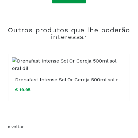
Composição:
Outros produtos que lhe poderão
COMPRAR
interessar
Drenafast Intense Sol Or Cereja 500ml sol oral dil
€ 19.95
« voltar