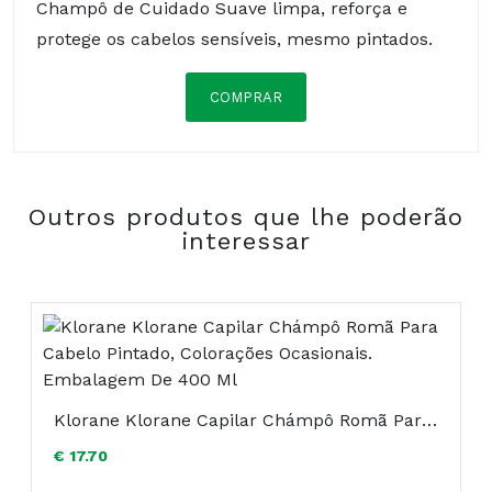
Champô de Cuidado Suave limpa, reforça e
protege os cabelos sensíveis, mesmo pintados.
COMPRAR
Óleo de grainhas de uva:
De origem 100%
natural e obtido por pressão a frio, é
naturalmente nutritivo e antioxidante.
Outros produtos que lhe poderão
interessar
Glicerina:
De origem 100% natural e capaz de
reter várias vezes o seu peso em água, hidrata
em profundidade a fibra capilar.
Lista completa dos ingredientes:
aqua/water/eau, decyl glucoside, sodium cocoyl
glutamate, cocamidopropyl betaine, glycerin,
sodiumlauroyl sarcosinate, cetearyl alcohol, guar
Klorane Klorane Capilar Chámpô Romã Para Cabelo Pintado, Colorações Ocasionais. Embalagem De 400 Ml
hydroxypropyltrimonium chloride, citric acid,
€ 17.70
hydroxypropyl starch phosphate, dicaprylyl ether,