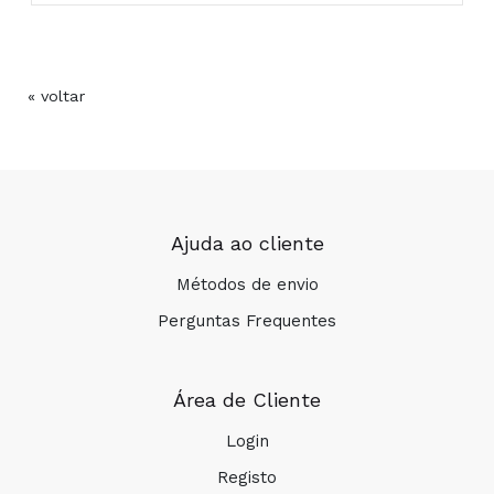
lauryl alcohol, caprylyl glycol, potassium sorbate,
vitis vinifera (grape) seed oil, limonene,
tocopherol, parfum(fragrance).(219/023).
« voltar
Composição:
Ajuda ao cliente
Tipo de pele:
Métodos de envio
Perguntas Frequentes
Preciso:
Ingredientes chave:
Área de Cliente
Login
Textura:
Registo