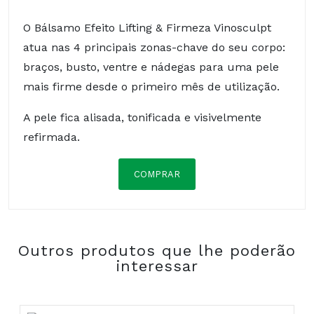
O Bálsamo Efeito Lifting & Firmeza Vinosculpt
atua nas 4 principais zonas-chave do seu corpo:
braços, busto, ventre e nádegas para uma pele
mais firme desde o primeiro mês de utilização.
A pele fica alisada, tonificada e visivelmente
refirmada.
COMPRAR
Óleo de grainhas de uva:
De origem 100% natural e obtido por pressão a
frio, é naturalmente nutritivo e antioxidante.
Outros produtos que lhe poderão
interessar
Manteiga de karité bio:
De origem 100% natural, biológica e produzido
de forma sustentável no Burkina Faso por uma