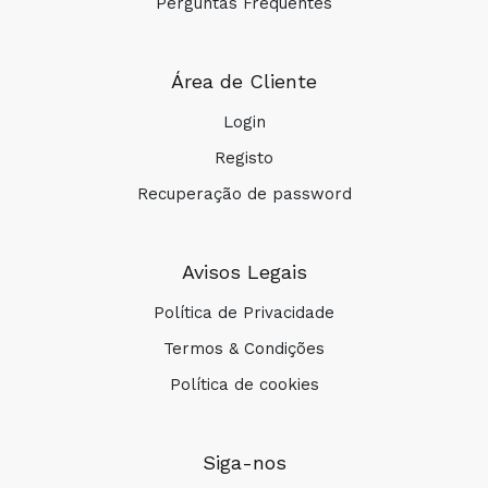
Perguntas Frequentes
distearate, polyacrylate crosspolymer-6, caprylyl
glycol, ethylhexylglycerin, sodium pca,
potassium sorbate, xanthan gum, limonene,
Área de Cliente
tocopherol, helianthus annuus (sunflower) seed
oil, linalool, iris florentina root extract, citric acid,
Login
geraniol, sodium phytate, parfum (fragrance),
Registo
citral.(218/024)
Recuperação de password
Composição:
Avisos Legais
Fórmula:
Política de Privacidade
Termos & Condições
Política de cookies
Resultados visíveis:
Siga-nos