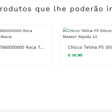
rodutos que lhe poderão i
COMPRAR
CH.Bri11560000000 Roca Tartaruga Macia
€ 10.95