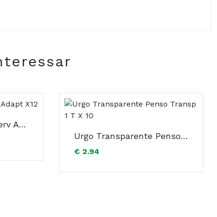
nteressar
Control Nature Preserv Adapt X12
Urgo Transparente Penso Transp 1 T X 10
€ 2.94