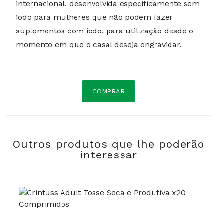
internacional, desenvolvida especificamente sem
iodo para mulheres que não podem fazer
suplementos com iodo, para utilização desde o
momento em que o casal deseja engravidar.
COMPRAR
Quatrefolic
O Quatrefolic (Vitamina B9, Ácido Fólico) é um
Outros produtos que lhe poderão
ácido fólico biologicamente ativo, patenteado,
interessar
que difere do ácido fólico sintético normalmente
encontrado noutros suplementos pelo facto de
ser uma forma final de folato que o organismo
consegue imediatamente utilizar sem qualquer
necessidade de metabolização, garantindo assim
a dose diária recomendada e impedindo uma