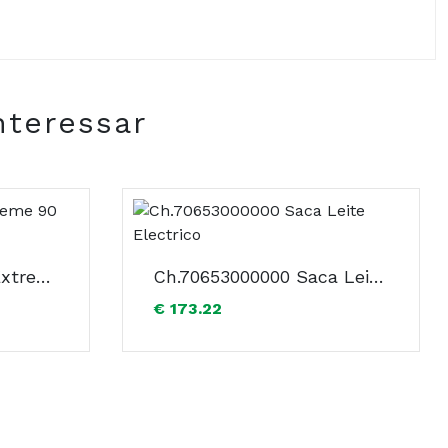
nteressar
Isdin Fotoproteção Extreme 90 Creme SPF50+ 50ml
Ch.70653000000 Saca Leite Electrico
€ 173.22