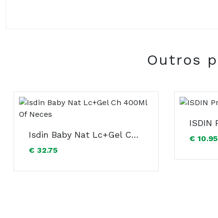
Triterpenos de centelha asiática. Hidroxiprolisilano
Composição:
Outros p
Isdin Baby Nat Lc+Gel Ch 400Ml Of Neces
€ 10.95
€ 32.75