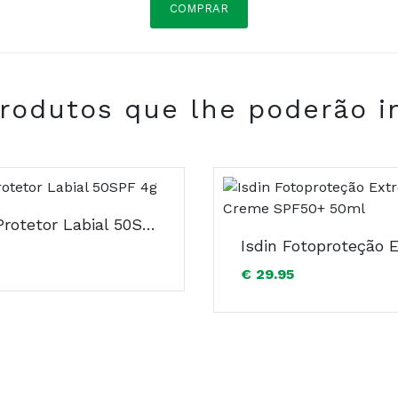
COMPRAR
. Óleo de rosa mosqueta. Manteiga de shorea. Vitamina E.
rodutos que lhe poderão i
ISDIN Protetor Labial 50SPF 4g
€ 29.95