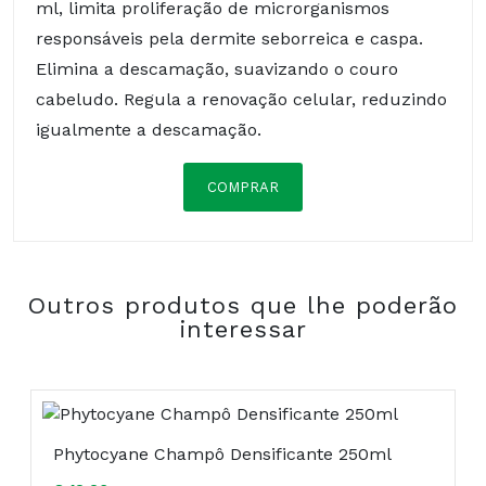
ml, limita proliferação de microrganismos
responsáveis pela dermite seborreica e caspa.
Elimina a descamação, suavizando o couro
cabeludo. Regula a renovação celular, reduzindo
igualmente a descamação.
COMPRAR
Piritionato de zinco, Piroctona olamina, Ácido
Salicílico, Ácido Glicólico.
Outros produtos que lhe poderão
Composição:
interessar
Phytocyane Champô Densificante 250ml
COMPRAR