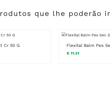
rodutos que lhe poderão i
t Cr 50 G
€ 11.31
COMPRAR