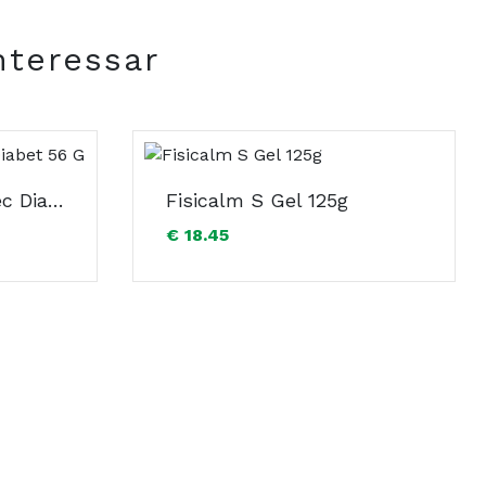
nteressar
Flexital Balm Pes Sec Diabet 56 G
Fisicalm S Gel 125g
€ 18.45