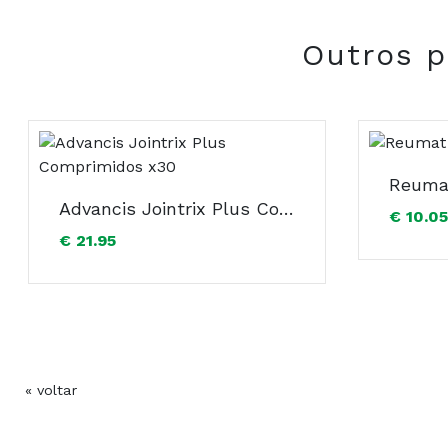
- Sulfato de condroitina;
- Metilsulfonilmetano;
Outros p
- Vitamina C.
Composição:
Reuma
Advancis Jointrix Plus Comprimidos x30
€ 10.05
€ 21.95
« voltar