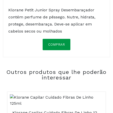
Klorane Petit Junior Spray Desembaraçador
contém perfume de pêssego. Nutre, hidrata,
protege, desembaraça. Deve-se aplicar em
cabelos secos ou molhados
COMPRAR
WATER (AQUA). CONE. BENZOIC ACID CETEARYL
GLUCOSIDE. CETRIMONIUM CHLORIDE. CITRIC
ACID. COCODIMONIUM HYDROXYPROPYL
Outros produtos que lhe poderão
HYDROLYZED WHEAT PROTEIN. DEHYDROACETIC
interessar
ACID. DIAZOLIDINYI UREA.
ETHYLHEXYLGLYCERIN. FRAGRANCE (PARFUM).
GLYCERIN. GLYCERYL STEARATE SE. GOSSYPIUM
HERBACEUM (COTTON) SEED (GOSSYPIUM
HERBACEUM SEED OIL). PEG/PPG-14/4
DIMETIHICONE PENTAERYTHRITYL TETRA-DI-T-
Klorane Capilar Cuidado Fibras De Linho 125ml