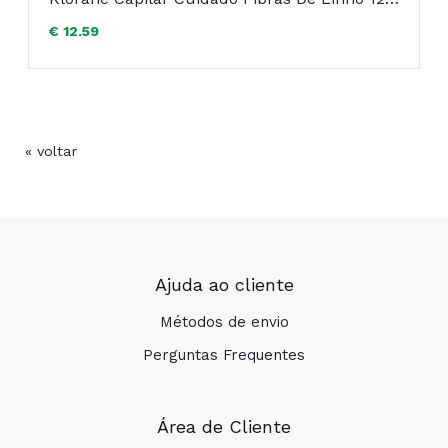
BUTYL HYDROXYHYDROCINNAMATE
€ 12.59
PHENOXYETHANOL. PROPYLENE GLYCOL.
SODIUM BENZOATE. SODIUM HYDROXIDE.
TRIDECETH-12. XANTHAN GUM.
Composição:
« voltar
Ajuda ao cliente
Métodos de envio
COMPRAR
Perguntas Frequentes
Área de Cliente