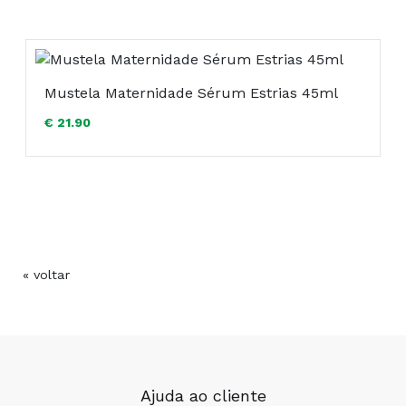
Água de Limpeza 300 ml:
Mustela Maternidade Sérum Estrias 45ml
€ 21.90
« voltar
Gel Lavante Suave 200 ml:
Ajuda ao cliente