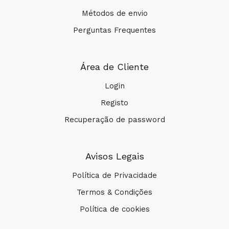
Métodos de envio
Hydra Bebé Leite Corporal 300 ml:
Perguntas Frequentes
Área de Cliente
Login
Creme Zona da Fralda 1 2 3 50 ml:
Registo
Recuperação de password
Avisos Legais
Toalhetes de Água com Algodão Bio 60
Política de Privacidade
Unidades:
Termos & Condições
Política de cookies