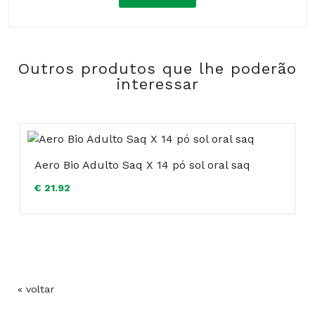
Composição:
Outros produtos que lhe poderão
COMPRAR
interessar
Aero Bio Adulto Saq X 14 pó sol oral saq
€ 21.92
« voltar