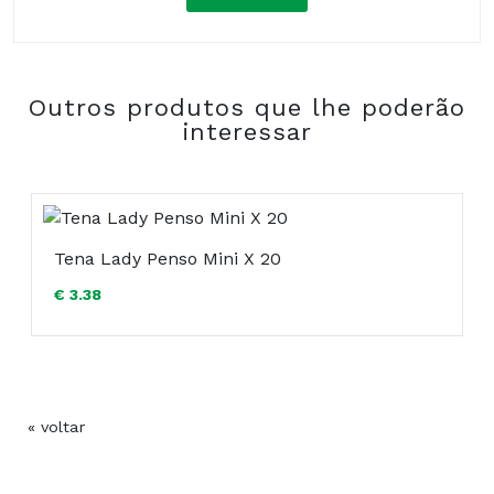
Composição:
Outros produtos que lhe poderão
COMPRAR
interessar
Tena Lady Penso Mini X 20
€ 3.38
« voltar