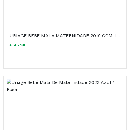
URIAGE BEBE MALA MATERNIDADE 2019 COM 1º CREME HIDRATANTE 40ML + 1º LEITE HIDRATANTE 500ML + 1º MUDA 100ML + 1º AGUA LIMPEZA 500ML + SORO FISIOLOGICO 18 X 5ML
€ 45.90