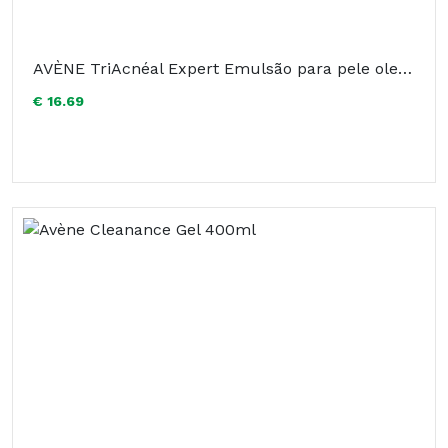
AVÈNE TriAcnéal Expert Emulsão para pele oleosa de tendência acneica. Embalagem de 30 ml
€ 16.69