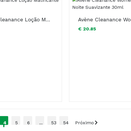
Avène Cleanance Loção Matificante 40ml
€ 20.85
4
5
6
...
53
54
Próximo