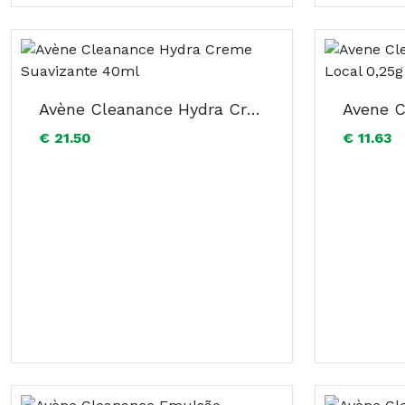
Avène Cleanance Hydra Creme Suavizante 40ml
€ 21.50
€ 11.63