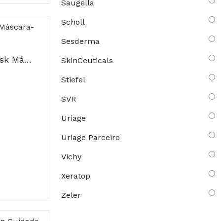
Saugella
Scholl
Sesderma
Avène Cleanance Mask Máscara-Esfoliante 50ml
SkinCeuticals
Stiefel
SVR
Uriage
Uriage Parceiro
Vichy
Xeratop
Zeler