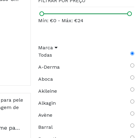
FILTRAR POR PREÇO
Mín: €0
-
Máx: €24
Marca
Todas
A-Derma
Aboca
Akileine
Alkagin
Avène
Barral
AVÈNE Cicalfate Creme para pele sensível e irritada. Embalagem de 100 ml