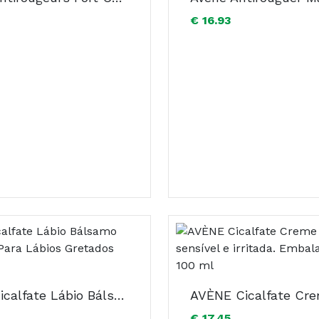
€ 16.93
Avène Cicalfate Lábio Bálsamo Reparador Para Lábios Gretados 10ml
€ 17.45