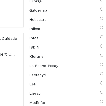
Filorga
Galderma
Heliocare
Inibsa
Intea
ISDIN
Avène Cleanance Expert Cuidado 40ml
Klorane
La Roche-Posay
Lactacyd
Leti
Lierac
Medinfar