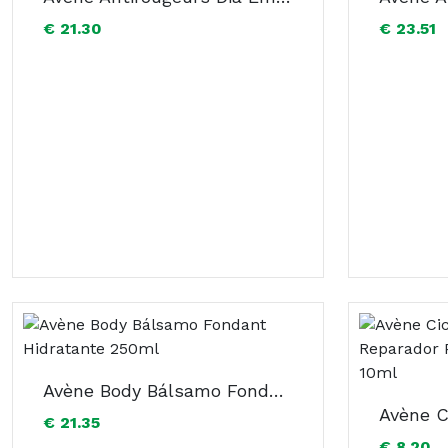
€ 21.30
€ 23.51
Avène Body Bálsamo Fondant Hidratante 250ml
€ 21.35
€ 8.20