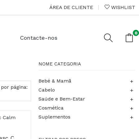
ÁREA DE CLIENTE
WISHLIST
0
Contacte-nos
NOME CATEGORIA
+
Bebé & Mamã
 por página:
+
Cabelo
+
Saúde e Bem-Estar
+
Cosmética
+
Suplementos
Avene Antirouguer Masc Calm 50ml