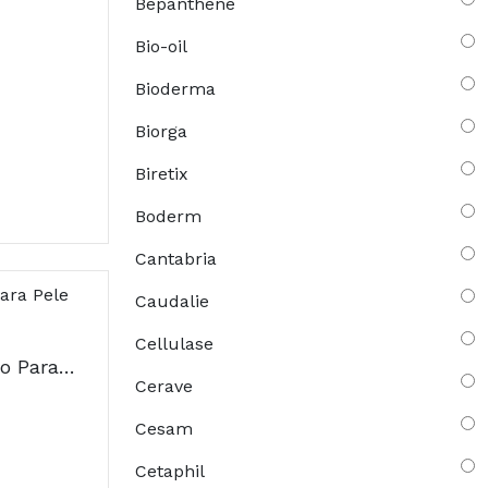
Bepanthene
Bio-oil
Bioderma
Biorga
Biretix
Boderm
Cantabria
Caudalie
Cellulase
Avène Cicalfate Loção Para Pele Sensível E Irritada
Cerave
Cesam
Cetaphil