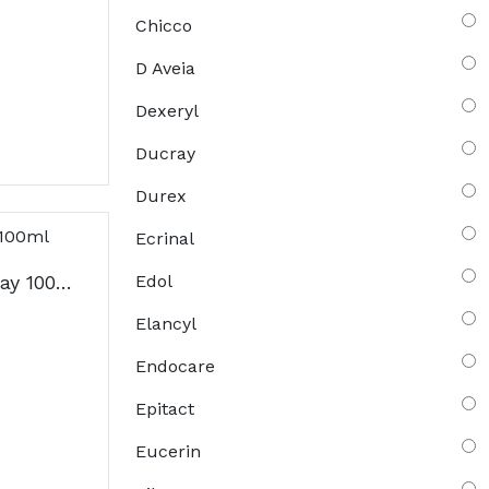
Chicco
D Aveia
Dexeryl
Ducray
Durex
Ecrinal
Avène Cicalfate+ Spray 100ml
Edol
Elancyl
Endocare
Epitact
Eucerin