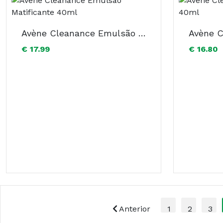
Avène Cleanance Emulsão Matificante 40ml
€ 17.99
€ 16.80
Anterior
1
2
3