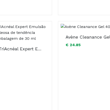
Avène Cleanance Ge
€ 24.85
AVÈNE TriAcnéal Expert Emulsão para pele oleosa de tendência acneica. Embalagem de 30 ml