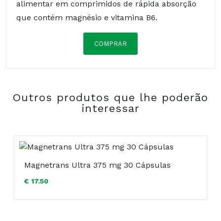
alimentar em comprimidos de rápida absorção
que contém magnésio e vitamina B6.
COMPRAR
Composição:
Outros produtos que lhe poderão
+ ENERGIA MUSCULAR + REDUÇÃO DO
interessar
CANSAÇO E FADIGA
Magnetrans Ultra 375 mg 30 Cápsulas
€ 17.50
SITUAÇÕES: