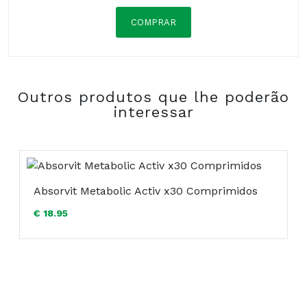
COMPRAR
Centro Empresarial Penedo Park
Estrada Octávio Pato, Armazém F2 – Bloco A
2785-723 S. Domingos de Rana
Outros produtos que lhe poderão
Portugal
interessar
Composição:
Absorvit Metabolic Activ x30 Comprimidos
€ 18.95
COMPRAR