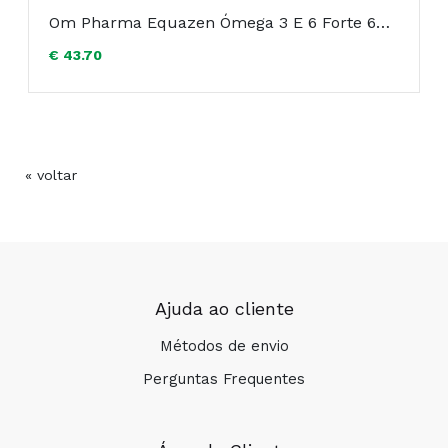
Om Pharma Equazen Ómega 3 E 6 Forte 60 Cápsulas
€ 43.70
CONSELHOS DE SAÚDE
« voltar
Ajuda ao cliente
Métodos de envio
Perguntas Frequentes