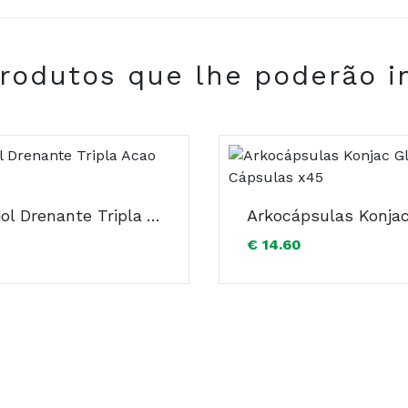
rodutos que lhe poderão i
COMPRAR
Oenobiol Drenante Tripla Acao Saq X21
€ 14.60