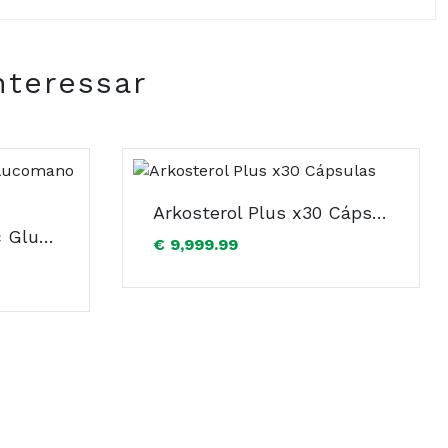
nteressar
Arkosterol Plus x30 Cápsulas
Arkocápsulas Konjac Glucomano Cápsulas x45
€ 9,999.99