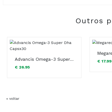
Berberis aristata DC. e.s. casca titulada a 85% de 
Antiaglomerantes: Celulose microcristalina, Carboxim
rica em astaxantina da alga Haematococcus pluviali
Outros p
revestimento: Hidroxipropilcelulose, Goma-laca, Poli
Composição:
Advancis Omega-3 Super Dha Capsx30
€ 17.99
€ 26.95
« voltar