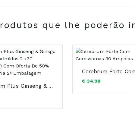
rodutos que lhe poderão i
de silício, dióxido de titânio, riboflavina, estearato de mag
€ 34.90
Centrum Plus Ginseng & Ginkgo Duo Comprimidos 2 x30 Unidade(S) Com Oferta De 50% Desconto Na 2ª Embalagem
00 Vojens, Dinamarca
nizado.