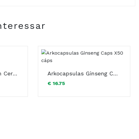
nteressar
nésio.
Cerebrum Forte Com Cerossomas 30 Ampolas
Arkocapsulas Ginseng Caps X50 cáps
€ 16.75