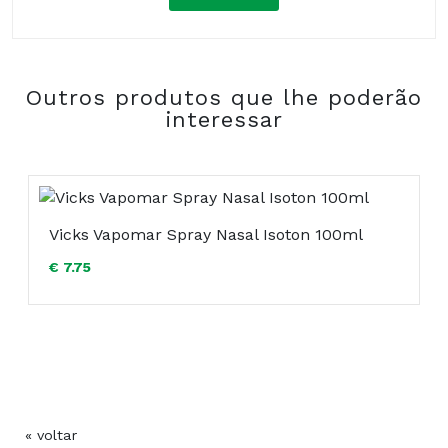
Composição:
Outros produtos que lhe poderão
COMPRAR
interessar
Vicks Vapomar Spray Nasal Isoton 100ml
€ 7.75
« voltar